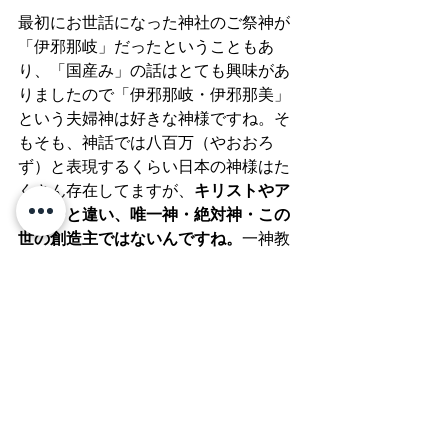
最初にお世話になった神社のご祭神が
「伊邪那岐」だったということもあ
り、「国産み」の話はとても興味があ
りましたので「伊邪那岐・伊邪那美」
という夫婦神は好きな神様ですね。そ
もそも、神話では八百万（やおおろ
ず）と表現するくらい日本の神様はた
くさん存在してますが、
キリストやア
ッラーと違い、唯一神・絶対神・この
世の創造主ではないんですね。
一神教
の世界では先ず神様が存在し世界を創
る訳ですが、古事記神話では今で言う
「ビッグバン」のようなものが先にあ
って、諸説ありますが
「先ず世界あり
き」というところが明らかに違うと思
うんです。
ー「国産み」のところは確かに読んで