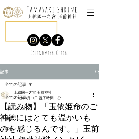
Tamasaki Shrine
上総國一之宮 玉前神社
Ichinomiya,Chiba.
記事
全ての記事
上総國一之宮 玉前神社
全ての記事
2018年8月31日
読了時間: 5分
【読み物】「玉依姫命のご
information
神徳にはとても温かいも
催事
のを感じるんです。」玉前
募集