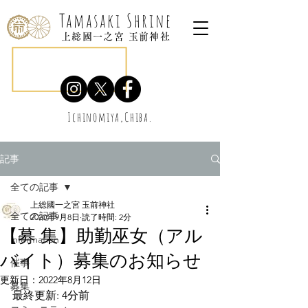
Tamasaki Shrine
上総國一之宮 玉前神社
Ichinomiya,Chiba.
記事
全ての記事
上総國一之宮 玉前神社
全ての記事
2020年9月8日
読了時間: 2分
【募 集】助勤巫女（アル
information
バイト）募集のお知らせ
催事
更新日：
2022年8月12日
募集
最終更新: 4分前