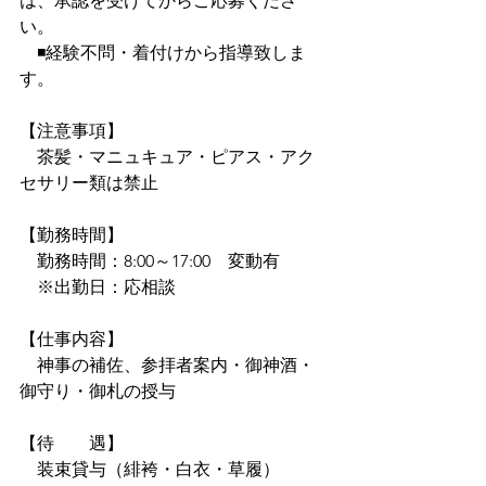
は、承認を受けてからご応募くださ
い。
　◾経験不問・着付けから指導致しま
す。
【注意事項】
　茶髪・マニュキュア・ピアス・アク
セサリー類は禁止
【勤務時間】
　勤務時間：8:00～17:00　変動有
　※出勤日：応相談
【仕事内容】
　神事の補佐、参拝者案内・御神酒・
御守り・御札の授与
【待　　遇】
　装束貸与（緋袴・白衣・草履）