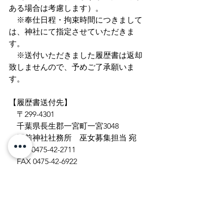
ある場合は考慮します）。
　※奉仕日程・拘束時間につきまして
は、神社にて指定させていただきま
す。
　※送付いただきました履歴書は返却
致しませんので、予めご了承願いま
す。
【履歴書送付先】
　〒299-4301
　千葉県長生郡一宮町一宮3048
　玉前神社社務所　巫女募集担当 宛
　TEL 0475-42-2711
　FAX 0475-42-6922
【その他】
【ご注意】※令和４年８月１２日現
在　巫女募集は停止させていただいて