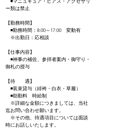
　◾マニュキュア・ピアス・アクセサリ
ー類は禁止
【勤務時間】
　◾勤務時間：8:00～17:00　変動有
　※出勤日：応相談
【仕事内容】
　◾神事の補佐、参拝者案内・御守り・
御札の授与
【待　　遇】
　◾装束貸与（緋袴・白衣・草履）
　◾助勤料　
時給制
※詳細な金額につきましては、当社
迄お問い合わせ願います。
　※その他、待遇項目については面談
時にお話しいたします。