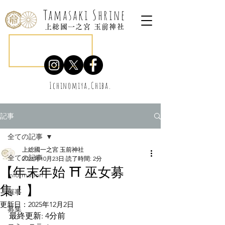
Tamasaki Shrine
上総國一之宮 玉前神社
Ichinomiya,Chiba.
記事
全ての記事
上総國一之宮 玉前神社
全ての記事
2025年10月23日
読了時間: 2分
【年末年始 ⛩️ 巫女募
information
集！】
催事
更新日：
2025年12月2日
募集
最終更新: 4分前