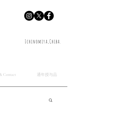
Ichinomiya,Chiba.
& Contact
通年授与品