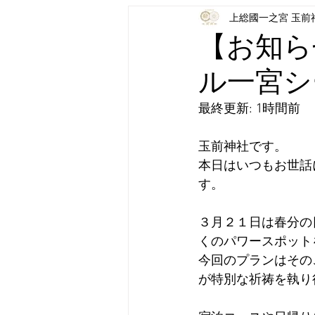
上総國一之宮 玉前
【お知ら
ル一宮シ
最終更新: 1時間前
玉前神社です。
本日はいつもお世話
す。⁣
３月２１日は春分の
くのパワースポット
今回のプランはその
が特別な祈祷を執り