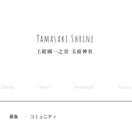
Tamasaki Shrine
上総國一之宮 玉前神社
 Shrine
News
Download
Access 
募集
コミュニティ