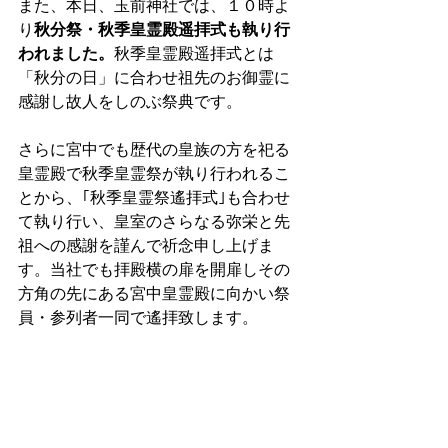
また、本日、玉前神社では、１０時よ
り
秋分祭・秋季皇霊殿遥拝式も執り行
われました。
秋季皇霊殿遥拝式とは
「秋分の日」に合わせ祖先のお御霊に
感謝し故人をしのぶ祭典です。
さらに宮中でも歴代の皇族の方を祀る
皇霊殿で秋季皇霊祭が執り行われるこ
とから、｢秋季皇霊祭遙拝式｣も合わせ
て執り行い、皇室のさらなる弥栄と先
祖への感謝を謹んで祈念申し上げま
す。当社でも拝殿横の扉を開扉しその
方角の先にある宮中皇霊殿に向かい祭
員・参列者一同で遙拝致します。