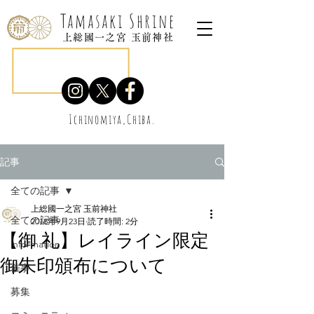
Tamasaki Shrine
上総國一之宮 玉前神社
Ichinomiya,Chiba.
記事
全ての記事
上総國一之宮 玉前神社
全ての記事
2018年9月23日
読了時間: 2分
【御 礼】レイライン限定
information
御朱印頒布について
催事
募集