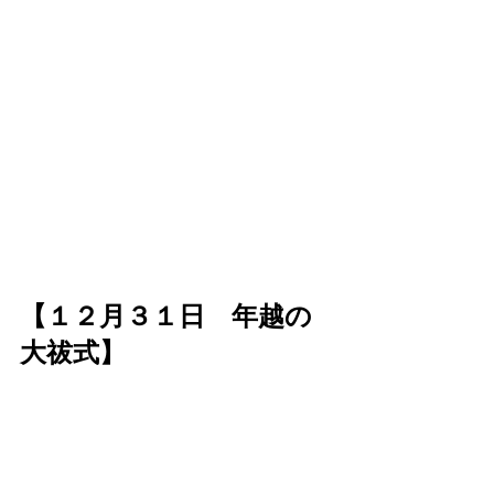
【１２月３１日　年越の
大祓式】