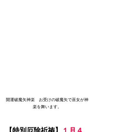
開運破魔矢神楽　お受けの破魔矢で巫女が神
楽を舞います。
【特別厄除祈祷】
１月４