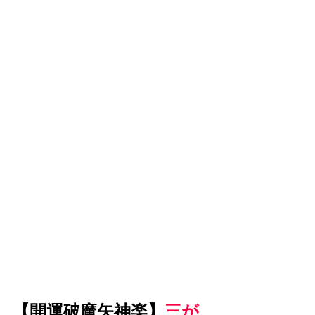
【開運破魔矢神楽】
三が