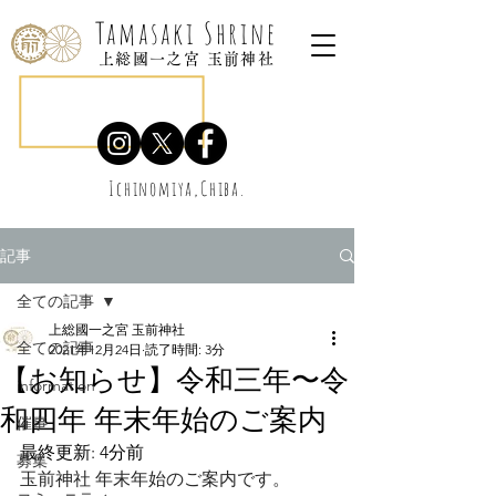
Tamasaki Shrine
上総國一之宮 玉前神社
Ichinomiya,Chiba.
記事
全ての記事
上総國一之宮 玉前神社
全ての記事
2021年12月24日
読了時間: 3分
【お知らせ】令和三年〜令
information
和四年 年末年始のご案内
催事
最終更新: 4分前
募集
玉前神社 年末年始のご案内です。