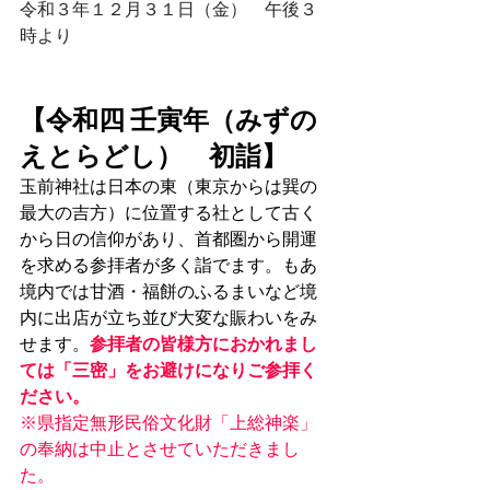
令和３年１２月３１日（金）　午後３
時より⁠
【令和四 壬寅年（みずの
えとらどし）　初詣】
玉前神社は日本の東（東京からは巽の
最大の吉方）に位置する社として古く
から日の信仰があり、首都圏から開運
を求める参拝者が多く詣でます。もあ
境内では甘酒・福餅のふるまいなど境
内に出店が立ち並び大変な賑わいをみ
せます。
参拝者の皆様方におかれまし
ては「三密」をお避けになりご参拝く
ださい。
※
県指定無形民俗文化財「上総神楽」
の奉納は中止とさせていただきまし
た。