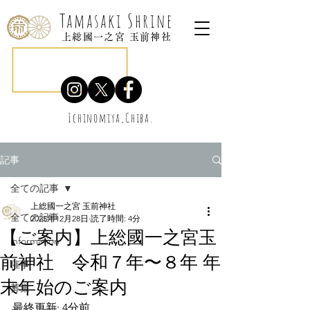
Tamasaki Shrine
上総國一之宮 玉前神社
Ichinomiya,Chiba.
記事
全ての記事
上総國一之宮 玉前神社
全ての記事
2025年12月28日
読了時間: 4分
【ご案内】上総國一之宮玉
information
前神社 令和７年〜８年 年
催事
末年始のご案内
募集
最終更新: 4分前