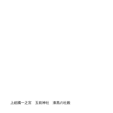
上総國一之宮　玉前神社　漆黒の社殿