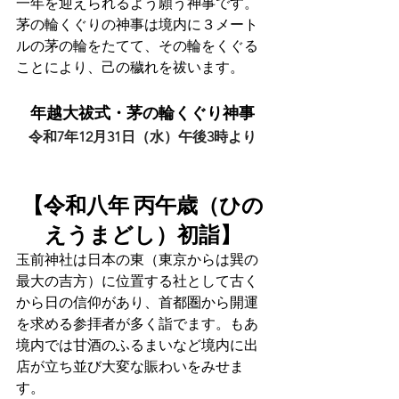
一年を迎えられるよう願う神事です。
茅の輪くぐりの神事は境内に３メート
ルの茅の輪をたてて、その輪をくぐる
ことにより、己の穢れを祓います。
年越大祓式・茅の輪くぐり神事
令和7年12月31日（水）午後3時より⁠
【令和八年 丙午歳（ひの
えうまどし）初詣】
玉前神社は日本の東（東京からは巽の
最大の吉方）に位置する社として古く
から日の信仰があり、首都圏から開運
を求める参拝者が多く詣でます。もあ
境内では甘酒のふるまいなど境内に出
店が立ち並び大変な賑わいをみせま
す。