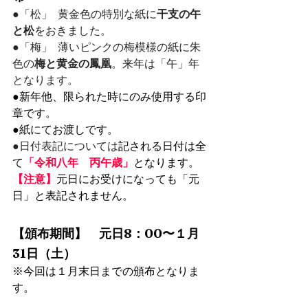
⁠●「松」⁠  黄金色の特別な紙に
干支の午
と松
をおきました。⁠
●「梅」  薄いピンクの梅模様の紙に朱
色の
梅と黄金の鳳凰
。来年は「午」年
となります。
●新年他、限られた時にのみ使用する印
章です。⁠
●紙にてお渡しです。
●日付表記については
記される日付は全
て
「令和八年　丙午歳」
となります。
【注意】
元日にお受けになっても「元
日」と表記されません。
【頒布期間】　元日8：00〜１月
31日（土）
※今回は１月末日までの頒布となりま
す。