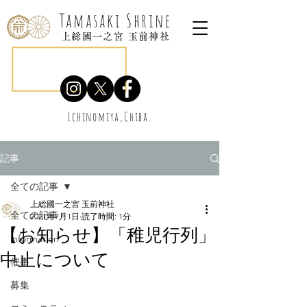
Tamasaki Shrine
上総國一之宮 玉前神社
Ichinomiya,Chiba.
記事
全ての記事
上総國一之宮 玉前神社
全ての記事
2021年7月1日
読了時間: 1分
【お知らせ】「稚児行列」
information
中止について
催事
募集