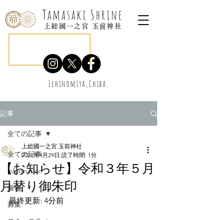
Tamasaki Shrine
上総國一之宮 玉前神社
Ichinomiya,Chiba.
記事
全ての記事
上総國一之宮 玉前神社
全ての記事
2021年4月29日
読了時間: 1分
【お知らせ】令和３年５月
information
月替り御朱印
催事
最終更新: 4分前
募集