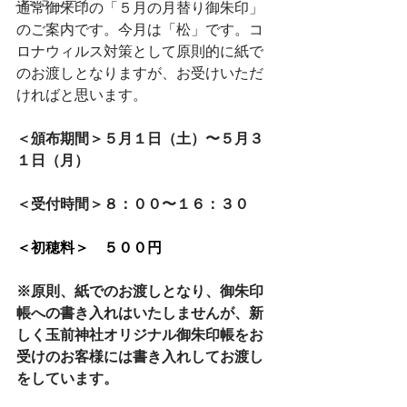
コミュニティ
通常御朱印の「５月の月替り御朱印」
のご案内です。今月は「松」です。コ
ロナウィルス対策として原則的に紙で
のお渡しとなりますが、お受けいただ
ければと思います。
＜頒布期間＞５月１日（土）〜５月３
１日（月）⠀⁠⠀⁠⠀⁠⠀
⠀⠀⁠⠀⁠⠀⁠⠀
＜受付時間＞８：００〜１６：３０⁠⠀
＜初穂料＞　５００円
※原則、紙でのお渡しとなり、御朱印
帳への書き入れはいたしませんが、新
しく玉前神社オリジナル御朱印帳をお
受けのお客様には書き入れしてお渡し
をしています。