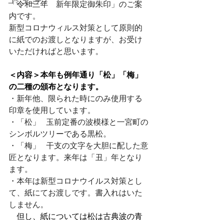
コミュニティ
「令和三年　新年限定御朱印」のご案
内です。
新型コロナウィルス対策として原則的
に紙でのお渡しとなりますが、お受け
いただければと思います。
＜内容＞本年も例年通り「松」「梅」
の二種の頒布となります。
・新年他、限られた時にのみ使用する
印章を使用しています。⁠⠀
⁠・「松」⁠⠀玉前定番の波模様と一宮町の
シンボルツリーである黒松。⁠⠀
・「梅」   干支の文字を大胆に配した意
匠となります。来年は「丑」年となり
ます。
・本年は新型コロナウイルス対策とし
て、紙にてお渡しです。書入れはいた
しません。
　但し、紙については松は古典波の青