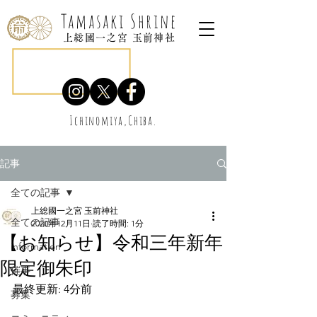
Tamasaki Shrine
上総國一之宮 玉前神社
Ichinomiya,Chiba.
記事
全ての記事
上総國一之宮 玉前神社
全ての記事
2020年12月11日
読了時間: 1分
【お知らせ】令和三年新年
information
限定御朱印
催事
最終更新: 4分前
募集