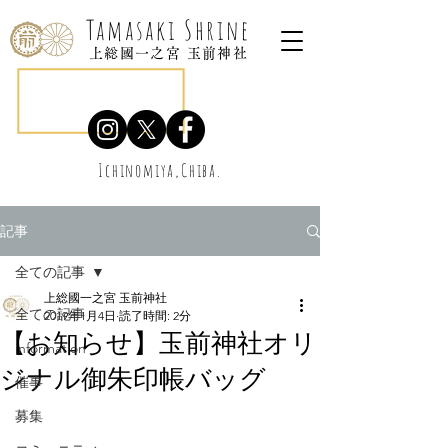
Tamasaki Shrine
上総國一之宮 玉前神社
Ichinomiya,Chiba.
記事
全ての記事
上総國一之宮 玉前神社
全ての記事
2019年1月4日
読了時間: 2分
【お知らせ】玉前神社オリ
information
ジナル御朱印帳バッグ
催事
募集