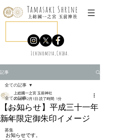
Tamasaki Shrine
上総國一之宮 玉前神社
Ichinomiya,Chiba.
記事
全ての記事
上総國一之宮 玉前神社
全ての記事
2018年12月1日
読了時間: 1分
【お知らせ】平成三十一年
information
新年限定御朱印イメージ
催事
募集
お知らせです。⠀