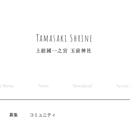
Tamasaki Shrine
上総國一之宮 玉前神社
 Shrine
News
Download
Access 
募集
コミュニティ