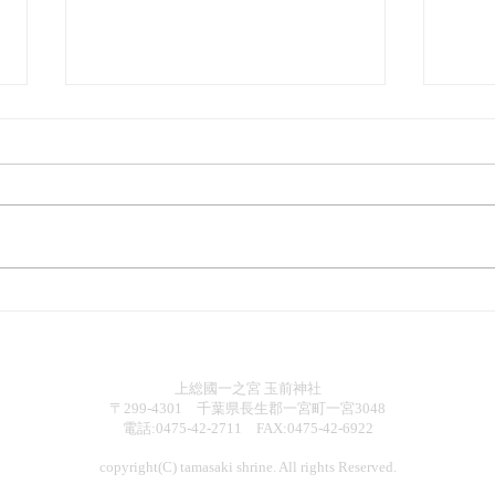
【お知らせ】雅楽「月見の
【お
宴」ご案内
除大
上総國一之宮 玉前神社
〒299-4301 千葉県長生郡一宮町一宮3048
電話:0475-42-2711 FAX:0475-42-6922
copyright(C) tamasaki shrine. All rights Reserved.