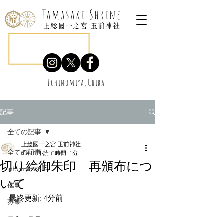
Tamasaki Shrine
上総國一之宮 玉前神社
Ichinomiya,Chiba.
記事
全ての記事
上総國一之宮 玉前神社
全ての記事
4月18日
読了時間: 1分
切り絵御朱印 再頒布につ
information
いて
催事
最終更新: 4分前
募集