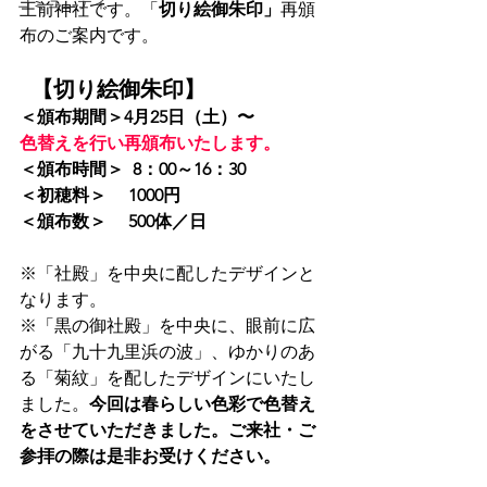
コミュニティ
王前神社です。「
切り絵御朱印」
再頒
布のご案内です。
【切り絵御朱印】
＜頒布期間＞4月25日（土）〜
色替えを行い再頒布いたします。
＜頒布時間＞  8：00～16：30
＜初穂料＞　 1000円
＜頒布数＞　 500体／日
※「社殿」を中央に配したデザインと
なります。
※
「
黒の御社殿」を中央に、眼前に広
がる「九十九里浜の波」、ゆかりのあ
る「菊紋」を配したデザインにいたし
ました。
今回は春らしい色彩で色替え
をさせていただきました。ご来社・ご
参拝の際は是非お受けください。