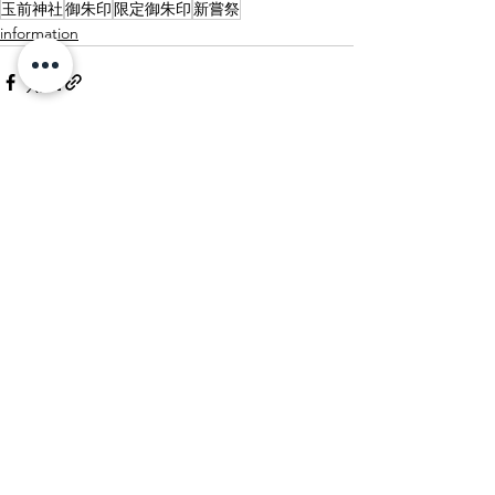
玉前神社
御朱印
限定御朱印
新嘗祭
information
すべて表示
最新記事