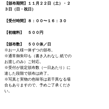
【頒布期間】１１月２２日（土）・２
３日（日・祝日）
【受付時間】８：００〜１６：３０⁠
【初穂料】　５００円
【頒布数】　５００体／日
※お一人様一体ずつの頒布。⁠
※通常御朱印も（書き入れなし 紙での
お渡しのみ）ご対応。
※受付が規定頒布数（一日あたり）に
達した段階で頒布は終了。
※写真と実物の色味等は若干異なる場
合もありますので、予めご了承くださ
い。