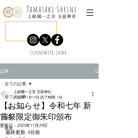
Tamasaki Shrine
上総國一之宮 玉前神社
Ichinomiya,Chiba.
記事
全ての記事
上総國一之宮 玉前神社
全ての記事
2025年11月17日
読了時間: 1分
【お知らせ】令和七年 新
information
嘗祭限定御朱印頒布
催事
更新日：
2025年11月29日
募集
最終更新: 4分前