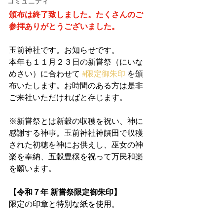
コミュニティ
頒布は終了致しました。たくさんのご
参拝ありがとうございました。
玉前神社です。お知らせです。
本年も１１月２３日の新嘗祭（にいな
めさい）に合わせて 
#限定御朱印
 を頒
布いたします。お時間のある方は是非
ご来社いただければと存じます。
※新嘗祭とは新穀の収穫を祝い、神に
感謝する神事。玉前神社神饌田で収穫
された初穂を神にお供えし、巫女の神
楽を奉納、五穀豊穣を祝って万民和楽
を願います。
【令和７年 新嘗祭限定御朱印】
⁠限定の印章と特別な紙を使用。