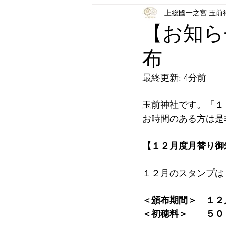
上総國一之宮 玉前
【お知ら
布
最終更新: 4分前
玉前神社です。「１
お時間のある方は是
【１２月度月替り御
１２月のスタンプは
＜頒布期間＞　１２
＜初穂料＞　　５０