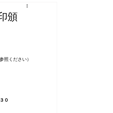
印頒
参照ください）
０⁠