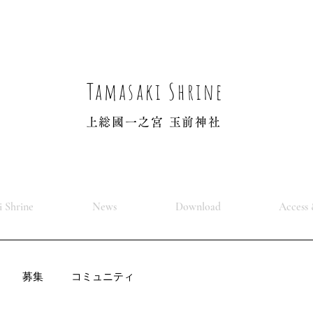
Tamasaki Shrine
上総國一之宮 玉前神社
 Shrine
News
Download
Access 
募集
コミュニティ