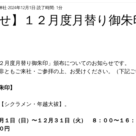
神社
2024年12月1日
読了時間: 1分
せ】１２月度月替り御朱
２月度月替り御朱印」頒布についてのお知らせです。
非ともご来社・ご参拝の上、お受けください。（下記ご
朱印】
【シクラメン・年越大祓】
。
月１日（日）〜１２月３１日（火）　８：００〜１６：３
０円