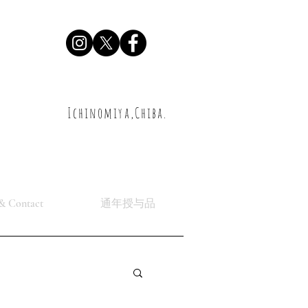
Ichinomiya,Chiba.
& Contact
通年授与品