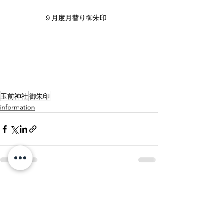
９月度月替り御朱印　
玉前神社
御朱印
information
すべて表示
最新記事