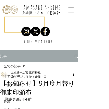
Tamasaki Shrine
上総國一之宮 玉前神社
Ichinomiya,Chiba.
記事
全ての記事
上総國一之宮 玉前神社
全ての記事
2024年9月2日
読了時間: 1分
【お知らせ】9月度月替り
information
御朱印頒布
催事
最終更新: 4分前
募集