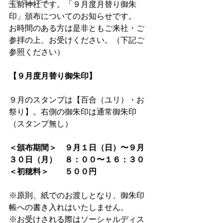
コミュニティ
玉前神社です。「９月度月替り御朱
印」頒布についてのお知らせです。
お時間のある方は是非ともご来社・ご
参拝の上、お受けください。（下記ご
参照ください）
【９月度月替り御朱印】
９月のスタンプは
【百合（ユリ）・お
祭り】
。右側の御朱印は通常御朱印
（スタンプ無し）
＜頒布期間＞　９月１日（日）〜９月
３０日（月）　８：００〜１６：３０⁠
＜初穂料＞　　５００円
※原則、紙でのお渡しとなり、御朱印
帳への書き入れはいたしません。
※お受けされる際はソーシャルディス