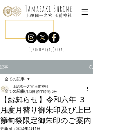
Tamasaki Shrine
上総國一之宮 玉前神社
Ichinomiya,Chiba.
記事
全ての記事
上総國一之宮 玉前神社
全ての記事
2024年2月23日
読了時間: 2分
【お知らせ】令和六年 ３
information
月度月替り御朱印及び上巳
催事
節句祭限定御朱印のご案内
募集
更新日：
2024年4月1日