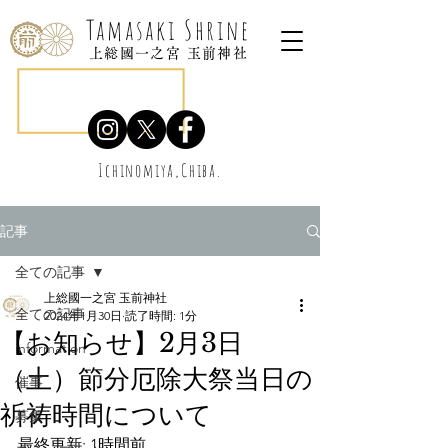
Tamasaki Shrine
上総國一之宮 玉前神社
Ichinomiya,Chiba.
記事
全ての記事
上総國一之宮 玉前神社
全ての記事
2024年1月30日
読了時間: 1分
【お知らせ】2月3日
information
（土）節分厄除大祭当日の
催事
祈祷時間について
募集
最終更新: 1時間前