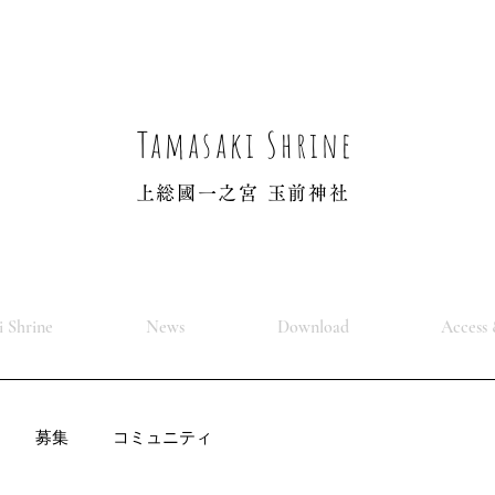
Tamasaki Shrine
上総國一之宮 玉前神社
 Shrine
News
Download
Access 
募集
コミュニティ