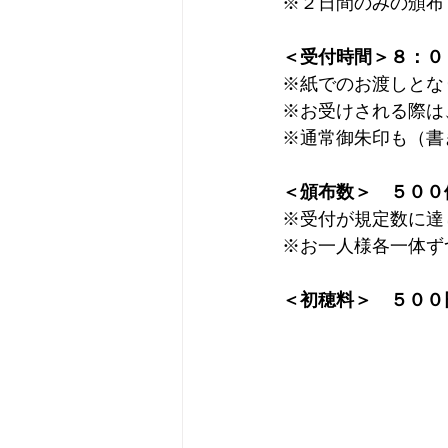
※２日間のみの頒布
＜受付時間＞８：０
※紙でのお渡しとな
※お受けされる際は
※通常御朱印も（書
＜頒布数＞　５００
⁠※受付が規定数に
※お一人様各一体ず
＜初穂料＞　５００