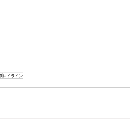
印
レイライン