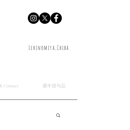
Ichinomiya,Chiba.
& Contact
通年授与品