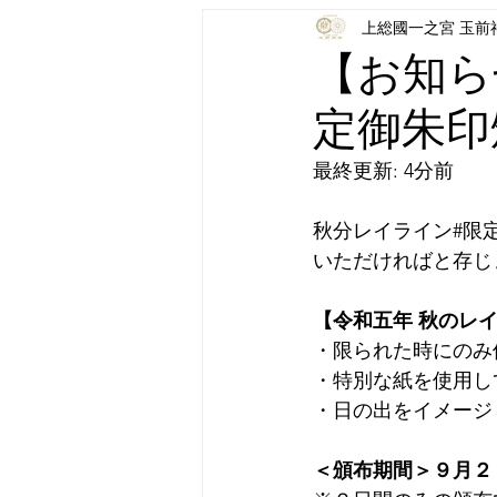
上総國一之宮 玉前
【お知ら
定御朱印
最終更新: 4分前
秋分レイライン#限
いただければと存じ
【令和五年 秋のレイ
⁠・限られた時にの
・特別な紙を使用し
・日の出をイメージ
⁠＜頒布期間＞９月