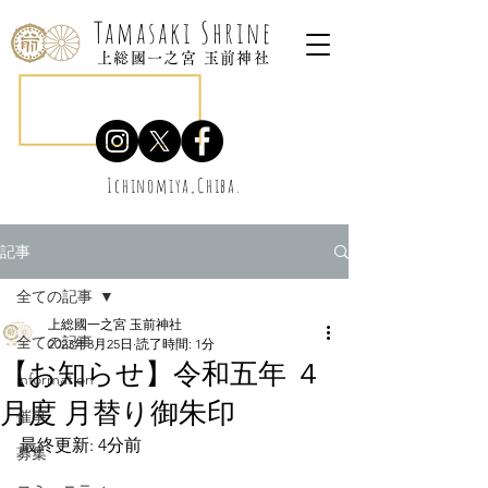
Tamasaki Shrine
上総國一之宮 玉前神社
Ichinomiya,Chiba.
記事
全ての記事
上総國一之宮 玉前神社
全ての記事
2023年3月25日
読了時間: 1分
【お知らせ】令和五年 ４
information
月度 月替り御朱印
催事
最終更新: 4分前
募集