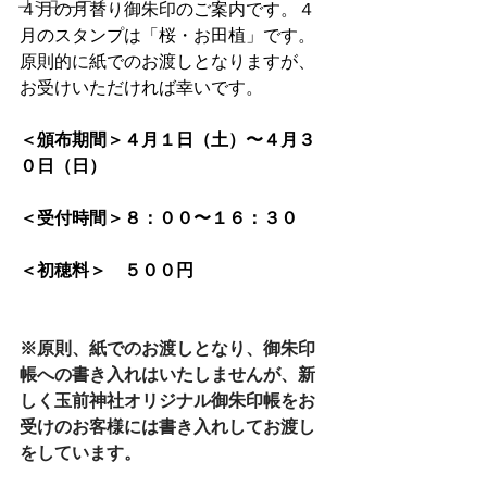
コミュニティ
４月の月替り御朱印のご案内です。４
月のスタンプは「桜・お田植」です。
原則的に紙でのお渡しとなりますが、
お受けいただければ幸いです。
＜頒布期間＞４月１日（土）〜４月３
０日（日）
＜受付時間＞８：００〜１６：３０⁠
＜初穂料＞　５００円
※原則、紙でのお渡しとなり、御朱印
帳への書き入れはいたしませんが、新
しく玉前神社オリジナル御朱印帳をお
受けのお客様には書き入れしてお渡し
をしています。