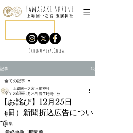
Tamasaki Shrine
上総國一之宮 玉前神社
Ichinomiya,Chiba.
記事
全ての記事
上総國一之宮 玉前神社
全ての記事
2022年12月25日
読了時間: 1分
【お詫び】12月25日
information
（日）新聞折込広告につい
催事
て
募集
最終更新: 1時間前