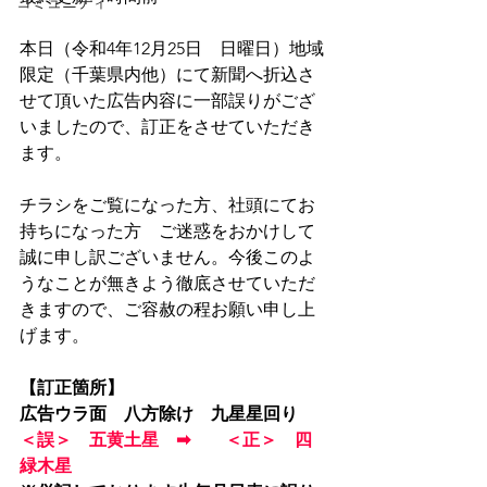
コミュニティ
本日（令和4年12月25日　日曜日）地域
限定（千葉県内他）にて新聞へ折込さ
せて頂いた広告内容に一部誤りがござ
いましたので、訂正をさせていただき
ます。
チラシをご覧になった方、社頭にてお
持ちになった方　ご迷惑をおかけして
誠に申し訳ございません。今後このよ
うなことが無きよう徹底させていただ
きますので、ご容赦の程お願い申し上
げます。
【訂正箇所】
広告ウラ面　八方除け　九星星回り
＜誤＞　五黄土星　➡　　＜正＞　四
緑木星