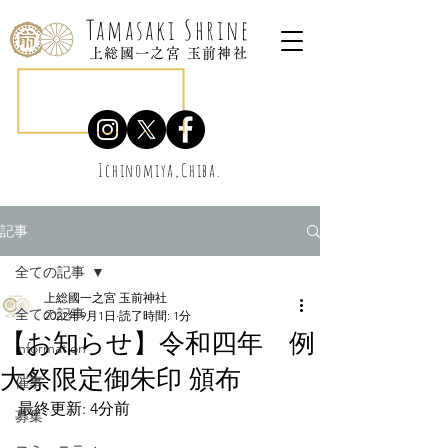
Tamasaki Shrine
上総國一之宮 玉前神社
Ichinomiya,Chiba.
記事
全ての記事
上総國一之宮 玉前神社
全ての記事
2022年9月1日
読了時間: 1分
【お知らせ】令和四年 例
information
大祭限定御朱印 頒布
催事
最終更新: 4分前
募集