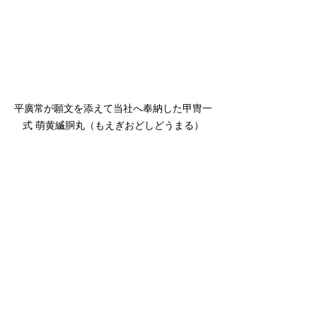
平廣常が願文を添えて当社へ奉納した甲冑一
式 萌黄縅胴丸（もえぎおどしどうまる）