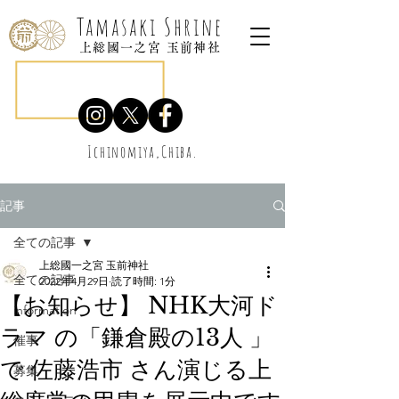
Tamasaki Shrine
上総國一之宮 玉前神社
Ichinomiya,Chiba.
記事
全ての記事
上総國一之宮 玉前神社
全ての記事
2022年4月29日
読了時間: 1分
【お知らせ】 NHK大河ド
information
ラマ の「鎌倉殿の13人 」
催事
で 佐藤浩市 さん演じる上
募集