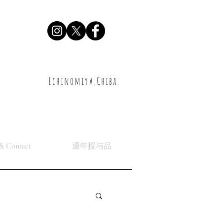
Ichinomiya,Chiba.
& Contact
通年授与品