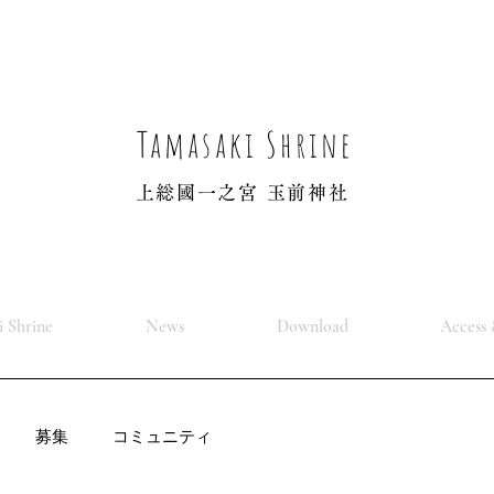
Tamasaki Shrine
上総國一之宮 玉前神社
 Shrine
News
Download
Access 
募集
コミュニティ