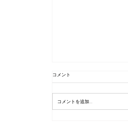
コメント
コメントを追加…
【お知らせ】一宮川燈籠流し
及び限定御朱印頒布