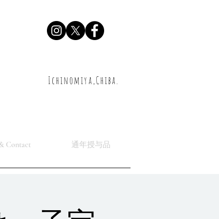
Ichinomiya,Chiba.
& Contact
通年授与品