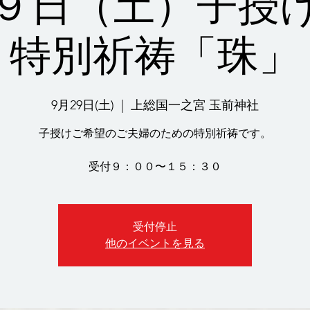
９日（土）子授
特別祈祷「珠」
9月29日(土)
  |  
上総国一之宮 玉前神社
子授けご希望のご夫婦のための特別祈祷です。
受付９：００〜１５：３０
受付停止
他のイベントを見る