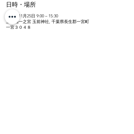
日時・場所
2018年11月25日 9:00 – 15:30
上総国一之宮 玉前神社, 千葉県長生郡一宮町
一宮３０４８
イベントについて
受付  各日９：００〜１５：３０
昇殿は１組２名様までとさせていただきま
す。
受付は総合案内所で承ります。
開始まで参集殿でお待ち下さい。
上総國一之宮 玉前神社
〒299-4301 千葉県長生郡一宮町一宮3048
電話:
0475-42-2711
FAX:
0475-42-6922