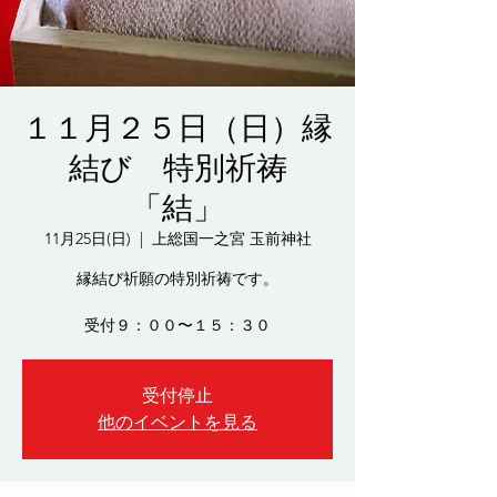
１１月２５日（日）縁
結び 特別祈祷
「結」
11月25日(日)
  |  
上総国一之宮 玉前神社
縁結び祈願の特別祈祷です。
受付９：００〜１５：３０
受付停止
他のイベントを見る