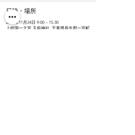
日時・場所
2018年11月24日 9:00 – 15:30
上総国一之宮 玉前神社, 千葉県長生郡一宮町
一宮３０４８
イベントについて
受付  各日９：００〜１５：３０
なるべく御夫婦でお越し下さい
受付は総合案内所で承ります。
開始まで参集殿でお待ち下さい。
上総國一之宮 玉前神社
〒299-4301 千葉県長生郡一宮町一宮3048
電話:
0475-42-2711
FAX:
0475-42-6922