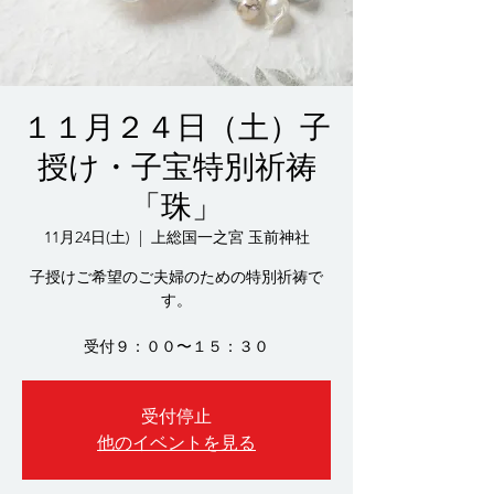
１１月２４日（土）子
授け・子宝特別祈祷
「珠」
11月24日(土)
  |  
上総国一之宮 玉前神社
子授けご希望のご夫婦のための特別祈祷で
す。
受付９：００〜１５：３０
受付停止
他のイベントを見る