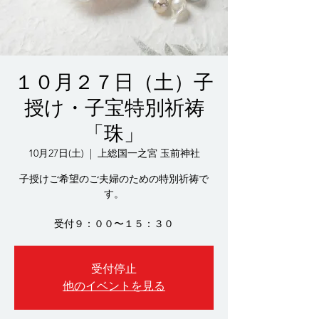
１０月２７日（土）子
授け・子宝特別祈祷
「珠」
10月27日(土)
  |  
上総国一之宮 玉前神社
子授けご希望のご夫婦のための特別祈祷で
す。
受付９：００〜１５：３０
受付停止
他のイベントを見る