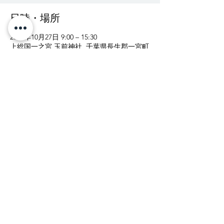
日時・場所
2018年10月27日 9:00 – 15:30
上総国一之宮 玉前神社, 千葉県長生郡一宮町
一宮３０４８
イベントについて
受付  各日９：００〜１５：３０
なるべく御夫婦でお越し下さい
受付は総合案内所で承ります。
開始まで参集殿でお待ち下さい。
上総國一之宮 玉前神社
〒299-4301 千葉県長生郡一宮町一宮3048
電話:
0475-42-2711
FAX:
0475-42-6922