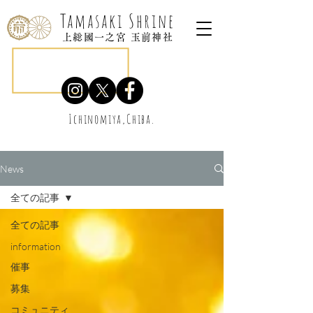
Tamasaki Shrine
上総國一之宮 玉前神社
Ichinomiya,Chiba.
News
全ての記事
全ての記事
information
催事
募集
コミュニティ